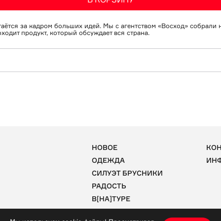
таётся за кадром больших идей. Мы с агентством «Восход» собрали н
ходит продукт, который обсуждает вся страна. 
ратуре 30 градусов.
олнечных лучей, запрещена сушка изделия на рейке сушильной уста
льшим количеством пара.
с горячими поверхностями, глажка возможна с изнаночной стороны 
НОВОЕ
КО
ОДЕЖДА
ИН
СИЛУЭТ БРУСНИКИ
РАДОСТЬ
В[НА]ТУРЕ
АКСЕССУАРЫ