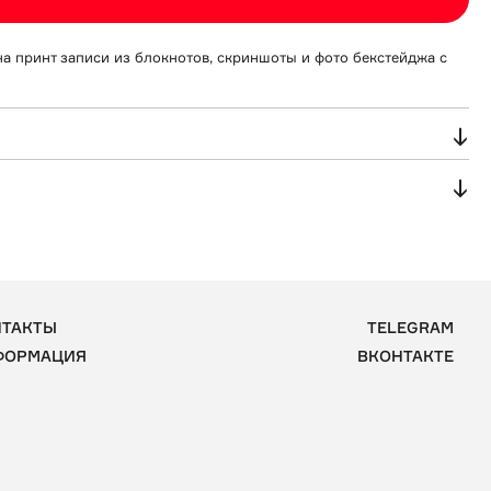
а принт записи из блокнотов, скриншоты и фото бекстейджа с 
новки. Запрещена сушка в сушильной машине.
изделия или же через защитный слой.
НТАКТЫ
TELEGRAM
ФОРМАЦИЯ
ВКОНТАКТЕ