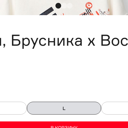
, Брусника х Во
L
В КОРЗИНУ