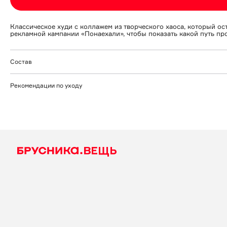
Классическое худи с коллажем из творческого хаоса, который ос
рекламной кампании «Понаехали», чтобы показать какой путь про
Состав
100% хлопок
Рекомендации по уходу
- Перед стиркой изделие выворачивать наизнанку.
- Допускается ручная или деликатная машинная стирка при темпе
- Отжим до 800 оборотов.
- Сушка только на вешалке с покатыми боковинами и вдали от с
- Отпаривать изделие необходимо на средних температурах с бо
- Категорически запрещен прямой контакт логотипа или принта 
- Изделие необходимо хранить на вешалке.