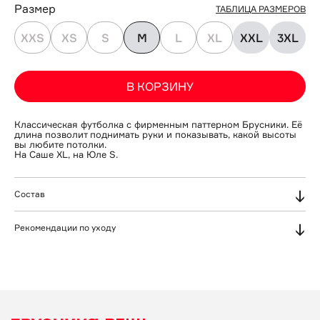
Размер
ТАБЛИЦА РАЗМЕРОВ
XXS
XS
S
M
L
XL
XXL
3XL
В КОРЗИНУ
Классическая футболка с фирменным паттерном Брусники. Её 
длина позволит поднимать руки и показывать, какой высоты 
вы любите потолки. 
На Саше XL, на Юле S. 
Состав
Хлопок 95%, эластан 5%.
Рекомендации по уходу
- Перед стиркой вывернуть наизнанку.
- Стирать при 30С.
- Стирать мягкими моющими средствами. Не отбеливать.
- Отжимать не более, чем на 600 оборотах.
- Острые и шершавые предметы могут оставлять затяжки и
пилли.